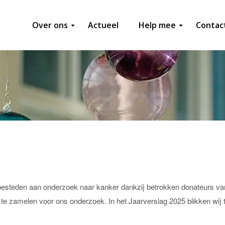
derzoek
Over ons
Actueel
Help mee
Contac
esteden aan onderzoek naar kanker dankzij betrokken donateurs va
n te zamelen voor ons onderzoek. In het Jaarverslag 2025 blikken wij 