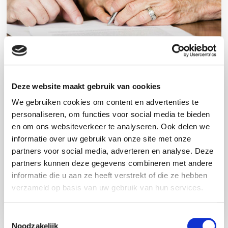
Stichting of vermogensfonds
Deze website maakt gebruik van cookies
We gebruiken cookies om content en advertenties te
Voor elk type kanker een werkzame behandeling,
personaliseren, om functies voor social media te bieden
dat is de missie van het AVL. Stichtingen en
en om ons websiteverkeer te analyseren. Ook delen we
Vermogensfondsen spelen daarbij een
informatie over uw gebruik van onze site met onze
belangrijke rol …
partners voor social media, adverteren en analyse. Deze
partners kunnen deze gegevens combineren met andere
informatie die u aan ze heeft verstrekt of die ze hebben
Lees meer
verzameld op basis van uw gebruik van hun services.
T
Noodzakelijk
o