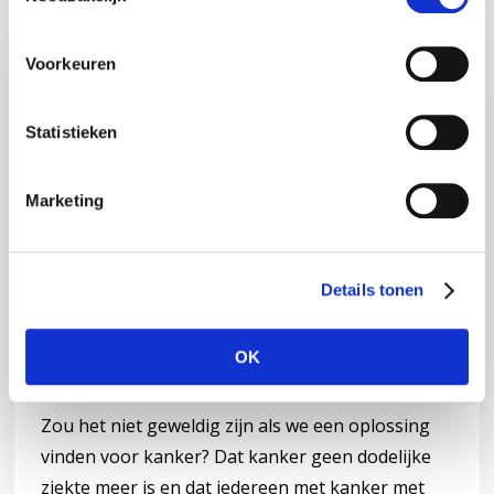
e
s
Voorkeuren
t
e
m
Statistieken
m
i
Marketing
n
g
s
Details tonen
s
e
l
OK
Nalaten
e
c
t
Zou het niet geweldig zijn als we een oplossing
i
vinden voor kanker? Dat kanker geen dodelijke
e
ziekte meer is en dat iedereen met kanker met