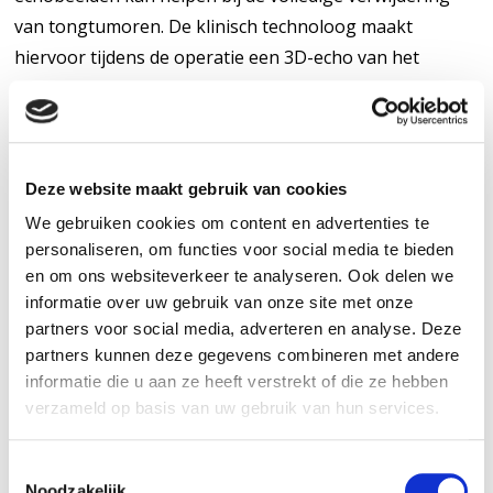
van tongtumoren. De klinisch technoloog maakt
hiervoor tijdens de operatie een 3D-echo van het
verwijderde weefsel, zodat de chirurg indien nodig
meteen extra weefsel kan weghalen. Zo kan een tweede
operatie of aanvullende behandeling zoals bestraling
worden voorkomen.
Deze website maakt gebruik van cookies
We gebruiken cookies om content en advertenties te
De onderzoeksprojecten in het 3D Lab zijn een
personaliseren, om functies voor social media te bieden
samenwerking tussen klinisch technologen en hoofd-
en om ons websiteverkeer te analyseren. Ook delen we
halschirurgen drs. Manon Moll, dr. Maarten van Alphen,
informatie over uw gebruik van onze site met onze
dr. Luc Karssemakers, drs. Fleur de Geer, dr. Pim
partners voor social media, adverteren en analyse. Deze
partners kunnen deze gegevens combineren met andere
Schreuder, dr. Baris Karakullukcu, dr. Peter Lohuis. Van
informatie die u aan ze heeft verstrekt of die ze hebben
links naar rechts te zien op de foto. Prof. dr. Michiel van
verzameld op basis van uw gebruik van hun services.
den Brekel ontbreekt op de foto maar maakt wel
onderdeel uit van het onderzoeksproject.
T
Noodzakelijk