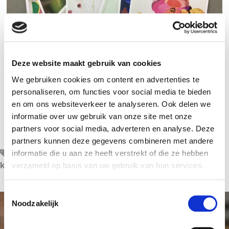
Deze website maakt gebruik van cookies
We gebruiken cookies om content en advertenties te
personaliseren, om functies voor social media te bieden
en om ons websiteverkeer te analyseren. Ook delen we
Vriend kunstkaarten
informatie over uw gebruik van onze site met onze
partners voor social media, adverteren en analyse. Deze
partners kunnen deze gegevens combineren met andere
ansichtkaarten
,
AVL
,
kankeronderzoek
,
kunst
,
informatie die u aan ze heeft verstrekt of die ze hebben
kunstwerken
,
onderzoek steunen
verzameld op basis van uw gebruik van hun services.
T
Noodzakelijk
o
e