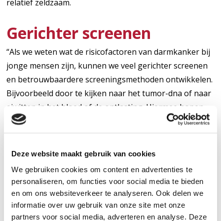
relatief zeldzaam.
Gerichter screenen
“Als we weten wat de risicofactoren van darmkanker bij
jonge mensen zijn, kunnen we veel gerichter screenen
en betrouwbaardere screeningsmethoden ontwikkelen.
Bijvoorbeeld door te kijken naar het tumor-dna of naar
eiwitten in het bloed of de ontlasting. Hiermee hopen
we de ziekte eerder te kunnen ontdekken, beter te
behandelen of, beter nog, te voorkomen”
Deze website maakt gebruik van cookies
Tot slot wordt de impact van de diagnose en de
We gebruiken cookies om content en advertenties te
behandeling onderzocht op de kwaliteit van leven van
personaliseren, om functies voor social media te bieden
deze jonge mensen, zowel voor, tijdens als ook tot 10
en om ons websiteverkeer te analyseren. Ook delen we
jaar na de behandeling. Met deze informatie kunnen
informatie over uw gebruik van onze site met onze
behandelingen leeftijdsspecifiek en patiëntvriendelijker
partners voor social media, adverteren en analyse. Deze