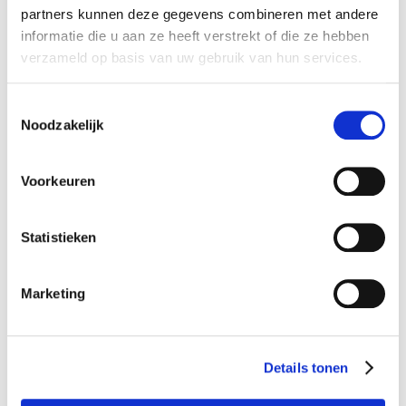
worden gemaakt, met betere begeleiding en
partners kunnen deze gegevens combineren met andere
informatie die u aan ze heeft verstrekt of die ze hebben
ondersteuning.
verzameld op basis van uw gebruik van hun services.
Helpt u mee?
T
Via
dit donatieformulier
kunt u een bijdrage aan het
Noodzakelijk
o
onderzoek van Karen doen. Hartelijk dank!
e
s
Voorkeuren
t
e
m
Statistieken
m
i
Marketing
n
g
s
Details tonen
s
e