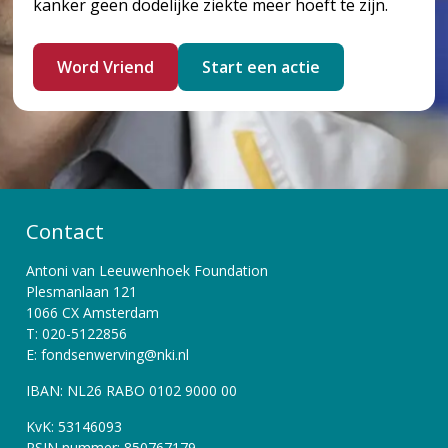
kanker geen dodelijke ziekte meer hoeft te zijn.
Word Vriend
Start een actie
Contact
Antoni van Leeuwenhoek Foundation
Plesmanlaan 121
1066 CX Amsterdam
T: 020-5122856
E: fondsenwerving@nki.nl
IBAN: NL26 RABO 0102 9000 00
KvK: 53146093
RSIN nummer: 850767179