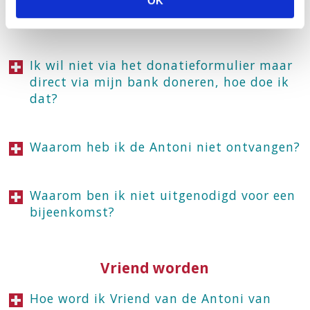
OK
e
Kan ik mijn online donatie annuleren?
c
t
i
Ik wil niet via het donatieformulier maar
e
direct via mijn bank doneren, hoe doe ik
dat?
Waarom heb ik de Antoni niet ontvangen?
Waarom ben ik niet uitgenodigd voor een
bijeenkomst?
Vriend worden
Hoe word ik Vriend van de Antoni van