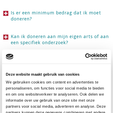
Is er een minimum bedrag dat ik moet
doneren?
Kan ik doneren aan mijn eigen arts of aan
een specifiek onderzoek?
Hoe kan ik mij inschrijven voor de
nieuwsbrief?
Deze website maakt gebruik van cookies
We gebruiken cookies om content en advertenties te
Ik wil graag een bedrag schenken aan de
personaliseren, om functies voor social media te bieden
Antoni van Leeuwenhoek Foundation. Hoe
en om ons websiteverkeer te analyseren. Ook delen we
gaat dat in zijn werk? En zit daar een
informatie over uw gebruik van onze site met onze
minimaal bedrag aan verbonden?
partners voor social media, adverteren en analyse. Deze
partners kunnen deze gegevens combineren met andere