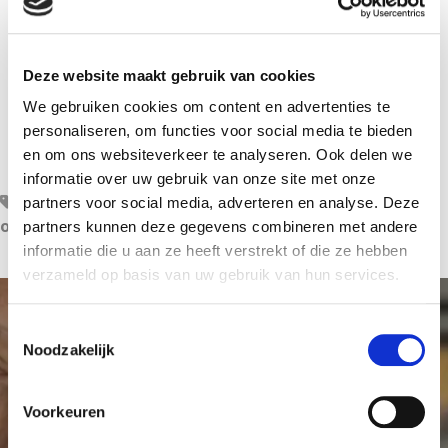
Deze website maakt gebruik van cookies
We gebruiken cookies om content en advertenties te
Damloop 2025 team Hajema’s
personaliseren, om functies voor social media te bieden
en om ons websiteverkeer te analyseren. Ook delen we
informatie over uw gebruik van onze site met onze
AVL
,
don
,
kankeronderzoek
,
wetenschappelijk
partners voor social media, adverteren en analyse. Deze
onderzoek
partners kunnen deze gegevens combineren met andere
informatie die u aan ze heeft verstrekt of die ze hebben
verzameld op basis van uw gebruik van hun services.
T
Noodzakelijk
o
e
Maak meer onderzoek
s
Voorkeuren
mogelijk
t