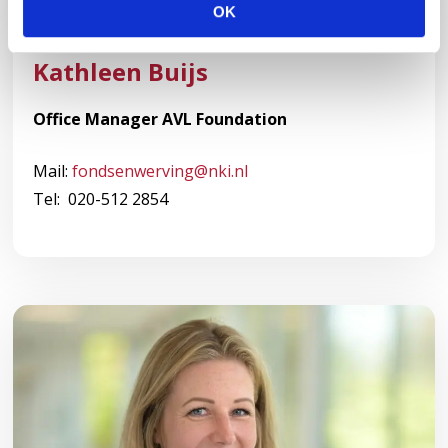
OK
e
c
Kathleen Buijs
t
i
Office Manager AVL Foundation
e
Mail:
fondsenwerving@nki.nl
Tel: 020-512 2854