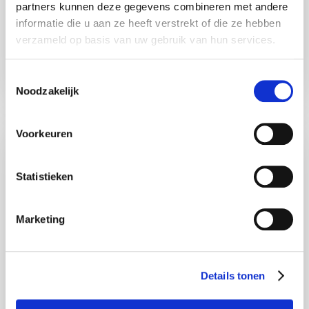
partners kunnen deze gegevens combineren met andere
informatie die u aan ze heeft verstrekt of die ze hebben
Mail:
a.souren@nki.nl
verzameld op basis van uw gebruik van hun services.
M: 06-4252 7388
T
Noodzakelijk
o
e
s
Voorkeuren
t
e
m
Statistieken
m
i
Marketing
n
g
s
Details tonen
s
e
l