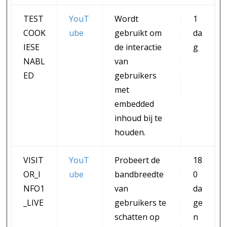
TEST
YouT
Wordt
1
COOK
ube
gebruikt om
da
IESE
de interactie
g
NABL
van
ED
gebruikers
met
embedded
inhoud bij te
houden.
VISIT
YouT
Probeert de
18
OR_I
ube
bandbreedte
0
NFO1
van
da
_LIVE
gebruikers te
ge
schatten op
n