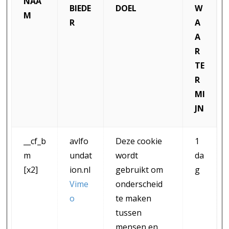
NAA
BIEDE
DOEL
W
M
R
A
A
R
TE
R
MI
JN
__cf_b
avlfo
Deze cookie
1
m
undat
wordt
da
[x2]
ion.nl
gebruikt om
g
Vime
onderscheid
o
te maken
tussen
mensen en