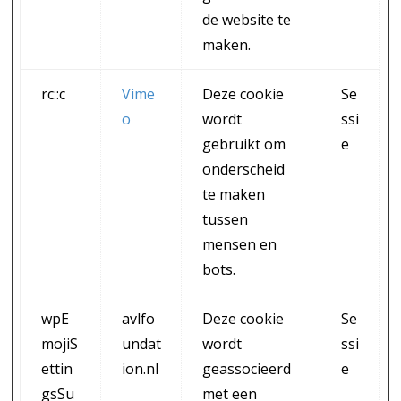
de website te
maken.
rc::c
Vime
Deze cookie
Se
o
wordt
ssi
gebruikt om
e
onderscheid
te maken
tussen
mensen en
bots.
wpE
avlfo
Deze cookie
Se
mojiS
undat
wordt
ssi
ettin
ion.nl
geassocieerd
e
gsSu
met een