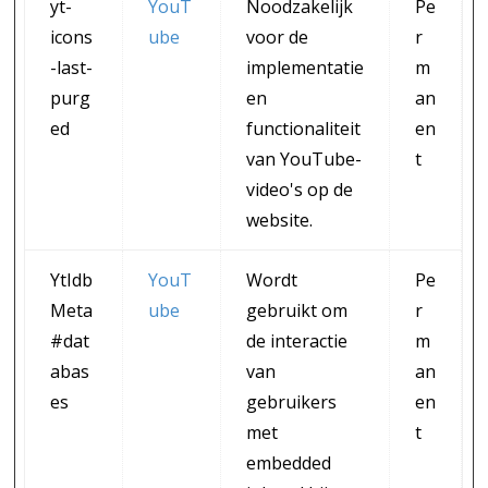
yt-
YouT
Noodzakelijk
Pe
icons
ube
voor de
r
-last-
implementatie
m
purg
en
an
ed
functionaliteit
en
van YouTube-
t
video's op de
website.
YtIdb
YouT
Wordt
Pe
Meta
ube
gebruikt om
r
#dat
de interactie
m
abas
van
an
es
gebruikers
en
met
t
embedded