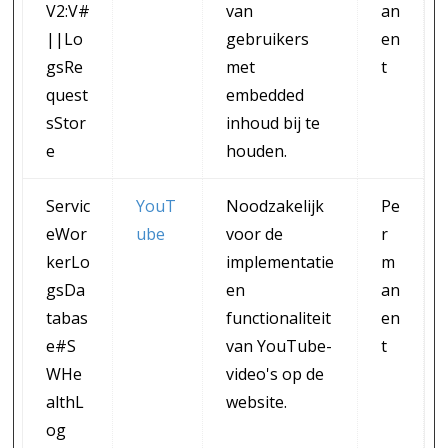
V2:V#
van
an
||Lo
gebruikers
en
gsRe
met
t
quest
embedded
sStor
inhoud bij te
e
houden.
Servic
YouT
Noodzakelijk
Pe
eWor
ube
voor de
r
kerLo
implementatie
m
gsDa
en
an
tabas
functionaliteit
en
e#S
van YouTube-
t
WHe
video's op de
althL
website.
og