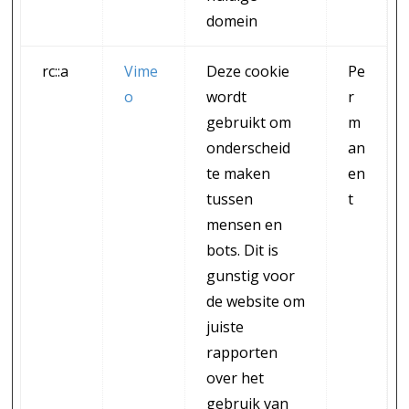
domein
rc::a
Vime
Deze cookie
Pe
o
wordt
r
gebruikt om
m
onderscheid
an
te maken
en
tussen
t
mensen en
bots. Dit is
gunstig voor
de website om
juiste
rapporten
over het
gebruik van