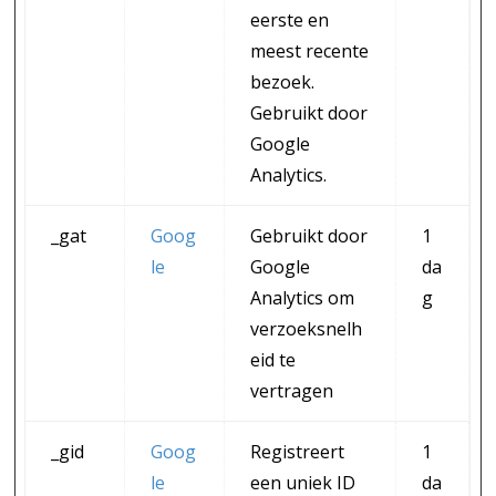
eerste en
meest recente
bezoek.
Gebruikt door
Google
Analytics.
_gat
Goog
Gebruikt door
1
le
Google
da
Analytics om
g
verzoeksnelh
eid te
vertragen
_gid
Goog
Registreert
1
le
een uniek ID
da