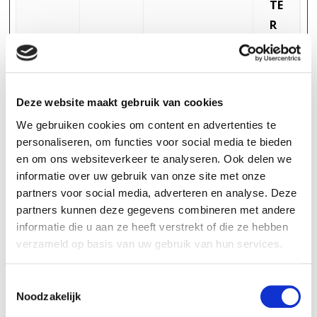
TE
R
MI
JN
Deze website maakt gebruik van cookies
__Sec
YouT
Wordt
18
We gebruiken cookies om content en advertenties te
ure-
ube
gebruikt om
0
personaliseren, om functies voor social media te bieden
ROLL
de interactie
da
en om ons websiteverkeer te analyseren. Ook delen we
OUT_
van
ge
informatie over uw gebruik van onze site met onze
TOKE
gebruikers
n
partners voor social media, adverteren en analyse. Deze
N
met
partners kunnen deze gegevens combineren met andere
informatie die u aan ze heeft verstrekt of die ze hebben
embedded
verzameld op basis van uw gebruik van hun services.
inhoud bij te
houden.
T
Noodzakelijk
o
__Sec
YouT
Bewaart de
Se
e