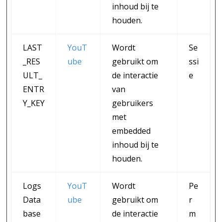
inhoud bij te
houden.
LAST
YouT
Wordt
Se
_RES
ube
gebruikt om
ssi
ULT_
de interactie
e
ENTR
van
Y_KEY
gebruikers
met
embedded
inhoud bij te
houden.
Logs
YouT
Wordt
Pe
Data
ube
gebruikt om
r
base
de interactie
m