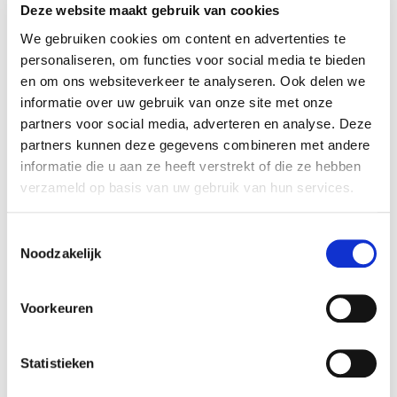
Deze website maakt gebruik van cookies
Leeuwenhoek? Neem vrijblijvend contact met ons op.
We gebruiken cookies om content en advertenties te
personaliseren, om functies voor social media te bieden
Relatiemanager Claudia Berenstein denkt graag met u
en om ons websiteverkeer te analyseren. Ook delen we
mee!
informatie over uw gebruik van onze site met onze
partners voor social media, adverteren en analyse. Deze
E:
c.berenstein@nki.nl
partners kunnen deze gegevens combineren met andere
M: 06-22582550
informatie die u aan ze heeft verstrekt of die ze hebben
verzameld op basis van uw gebruik van hun services.
T
Noodzakelijk
o
e
s
Voorkeuren
t
e
m
Statistieken
m