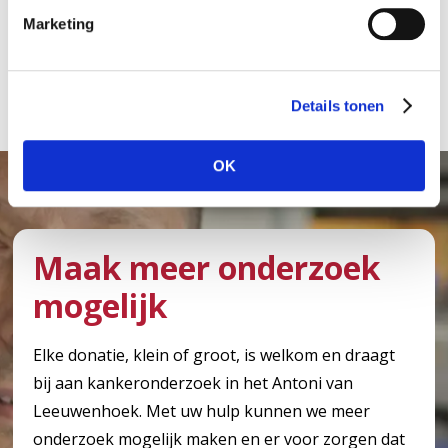
i
Marketing
n
g
s
Details tonen
s
e
l
OK
e
c
t
i
Maak meer onderzoek
e
mogelijk
Elke donatie, klein of groot, is welkom en draagt
bij aan kankeronderzoek in het Antoni van
Leeuwenhoek. Met uw hulp kunnen we meer
onderzoek mogelijk maken en er voor zorgen dat