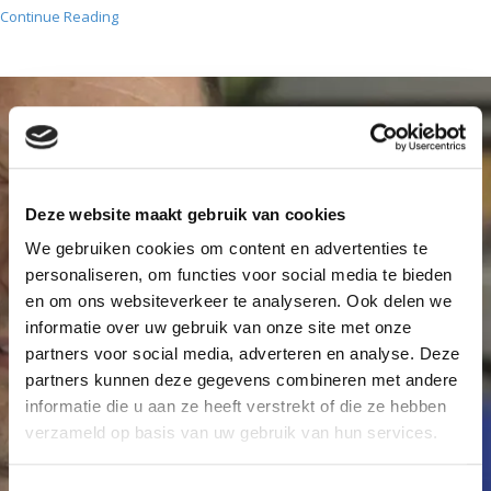
Continue Reading
Maak meer onderzoek
Deze website maakt gebruik van cookies
mogelijk
We gebruiken cookies om content en advertenties te
personaliseren, om functies voor social media te bieden
Elke donatie, klein of groot, is welkom en draagt
en om ons websiteverkeer te analyseren. Ook delen we
informatie over uw gebruik van onze site met onze
bij aan kankeronderzoek in het Antoni van
partners voor social media, adverteren en analyse. Deze
Leeuwenhoek. Met uw hulp kunnen we meer
partners kunnen deze gegevens combineren met andere
onderzoek mogelijk maken en er voor zorgen dat
informatie die u aan ze heeft verstrekt of die ze hebben
kanker geen dodelijke ziekte meer hoeft te zijn.
verzameld op basis van uw gebruik van hun services.
Word Vriend
Start een actie