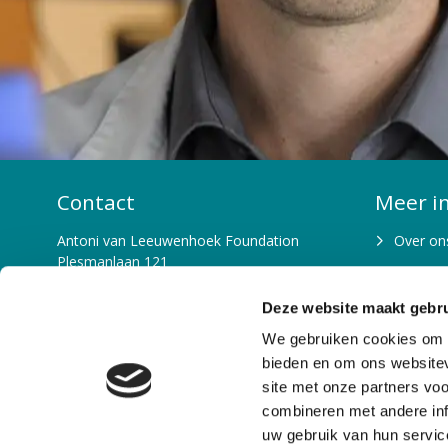
Contact
Meer i
Antoni van Leeuwenhoek Foundation
Over on
Plesmanlaan 121
Waarom 
1066 CX Amsterdam
T: 020-5122856
Deze website maakt gebru
Beleid e
E: fondsenwerving@nki.nl
We gebruiken cookies om c
Bestuur 
IBAN: NL26 RABO 0102 9000 00
bieden en om ons websitev
site met onze partners vo
Missie e
KvK: 53146093
combineren met andere inf
RSIN nummer: 850767179
Team
uw gebruik van hun servic