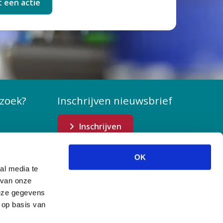
t een actie
zoek?
Inschrijven nieuwsbrief
Inschrijven
OK
al media te
 van onze
deze gegevens
 op basis van
s