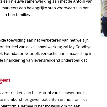
ots een nieuwe samenwerking aan met de Antoni van
arkeert een belangrijke stap voorwaarts in het
 en hun families.
de toewijding aan het verbeteren van het welzijn
ls onderdeel van deze samenwerking zal My Goodbye
 Foundation voor elk verkocht jaarlidmaatschap in
de financiering van levensreddend onderzoek dat
gen
 verstrekken aan het Antoni van Leeuwenhoek
eze memberships geven patiënten en hun families
t platform. Hiermee is het mogelijk om op een