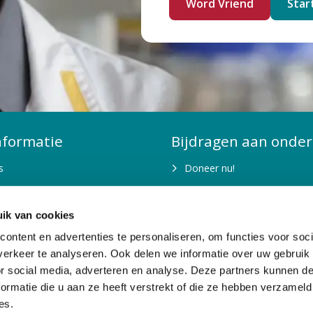
Word Vriend
Star
nformatie
Bijdragen aan onder
s
Doneer nu!
is fondsenwerving nodig?
Kom in actie
ik van cookies
n jaarverslagen
Belastingvrij schenken
ontent en advertenties te personaliseren, om functies voor soci
en organisatie
Nalaten
erkeer te analyseren. Ook delen we informatie over uw gebruik
or social media, adverteren en analyse. Deze partners kunnen 
n doelstellingen
Bedrijven
ormatie die u aan ze heeft verstrekt of die ze hebben verzameld
Stichting of vermogensfond
es.