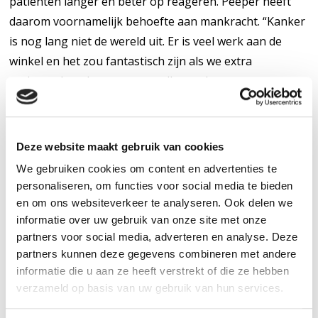
patiënten langer én beter op reageren. Peeper heeft
daarom voornamelijk behoefte aan mankracht. “Kanker
is nog lang niet de wereld uit. Er is veel werk aan de
winkel en het zou fantastisch zijn als we extra
onderzoekers kunnen aanstellen zodat we nog meer
slagkracht hebben.”
Deze website maakt gebruik van cookies
We gebruiken cookies om content en advertenties te
personaliseren, om functies voor social media te bieden
en om ons websiteverkeer te analyseren. Ook delen we
informatie over uw gebruik van onze site met onze
Wij houden donateurs die jonge,
partners voor social media, adverteren en analyse. Deze
talentvolle onderzoekers willen
partners kunnen deze gegevens combineren met andere
sponsoren, betrokken bij ons
informatie die u aan ze heeft verstrekt of die ze hebben
onderzoek. Wij zorgen ervoor dat zij
verzameld op basis van uw gebruik van hun services.
de onderzoekers persoonlijk leren