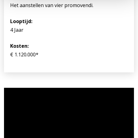
Het aanstellen van vier promovendi.
e
Looptijd:
4 Jaar
Kosten:
€ 1.120.000*
Videospeler