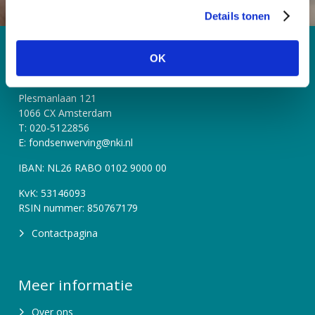
Details tonen
s
e
l
Contact
OK
e
Antoni van Leeuwenhoek Foundation
c
Plesmanlaan 121
t
1066 CX Amsterdam
i
T: 020-5122856
e
E: fondsenwerving@nki.nl
IBAN: NL26 RABO 0102 9000 00
KvK: 53146093
RSIN nummer: 850767179
Contactpagina
Meer informatie
Over ons