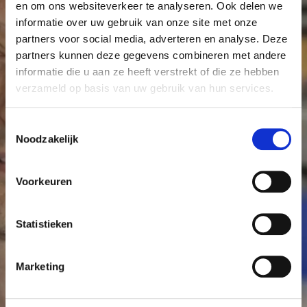
en om ons websiteverkeer te analyseren. Ook delen we
informatie over uw gebruik van onze site met onze
partners voor social media, adverteren en analyse. Deze
partners kunnen deze gegevens combineren met andere
Maak meer onderzoek
informatie die u aan ze heeft verstrekt of die ze hebben
mogelijk
verzameld op basis van uw gebruik van hun services.
T
Elke donatie, klein of groot, is welkom en draagt
Noodzakelijk
o
bij aan kankeronderzoek in het Antoni van
e
Leeuwenhoek. Met uw hulp kunnen we meer
s
Voorkeuren
onderzoek mogelijk maken en er voor zorgen dat
t
kanker geen dodelijke ziekte meer hoeft te zijn.
e
m
Statistieken
m
Word Vriend
Start een actie
i
Marketing
n
g
s