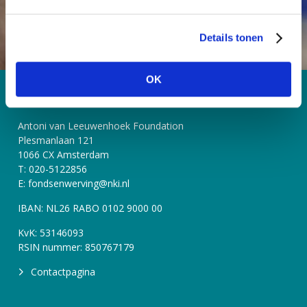
g
s
Details tonen
s
e
l
OK
e
Contact
c
t
Antoni van Leeuwenhoek Foundation
i
Plesmanlaan 121
e
1066 CX Amsterdam
T: 020-5122856
E: fondsenwerving@nki.nl
IBAN: NL26 RABO 0102 9000 00
KvK: 53146093
RSIN nummer: 850767179
Contactpagina