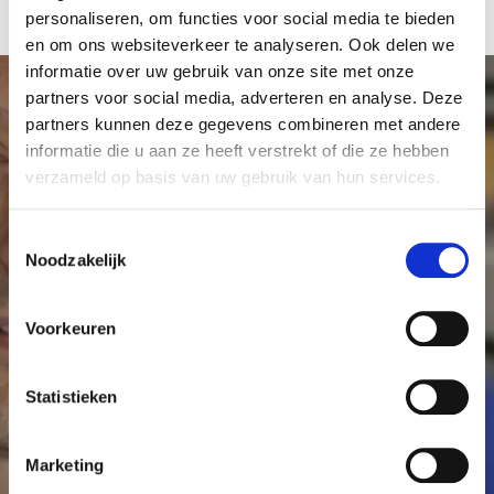
personaliseren, om functies voor social media te bieden
en om ons websiteverkeer te analyseren. Ook delen we
informatie over uw gebruik van onze site met onze
partners voor social media, adverteren en analyse. Deze
partners kunnen deze gegevens combineren met andere
informatie die u aan ze heeft verstrekt of die ze hebben
Maak meer onderzoek
verzameld op basis van uw gebruik van hun services.
mogelijk
T
Noodzakelijk
o
Elke donatie, klein of groot, is welkom en draagt
e
bij aan kankeronderzoek in het Antoni van
s
Voorkeuren
Leeuwenhoek. Met uw hulp kunnen we meer
t
e
onderzoek mogelijk maken en er voor zorgen dat
m
Statistieken
kanker geen dodelijke ziekte meer hoeft te zijn.
m
i
Marketing
Word Vriend
Start een actie
n