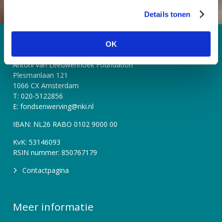
s
Details tonen
s
e
l
Contact
OK
e
c
Antoni van Leeuwenhoek Foundation
t
Plesmanlaan 121
1066 CX Amsterdam
i
T: 020-5122856
e
E: fondsenwerving@nki.nl
IBAN: NL26 RABO 0102 9000 00
KvK: 53146093
RSIN nummer: 850767179
Contactpagina
Meer informatie