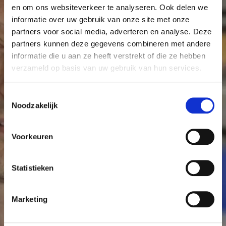
en om ons websiteverkeer te analyseren. Ook delen we
informatie over uw gebruik van onze site met onze
partners voor social media, adverteren en analyse. Deze
partners kunnen deze gegevens combineren met andere
Maak meer onderzoek
informatie die u aan ze heeft verstrekt of die ze hebben
verzameld op basis van uw gebruik van hun services.
mogelijk
T
Elke donatie, klein of groot, is welkom en draagt
Noodzakelijk
o
bij aan kankeronderzoek in het Antoni van
e
Leeuwenhoek. Met uw hulp kunnen we meer
s
Voorkeuren
onderzoek mogelijk maken en er voor zorgen dat
t
e
kanker geen dodelijke ziekte meer hoeft te zijn.
m
Statistieken
m
Word Vriend
Start een actie
i
Marketing
n
g