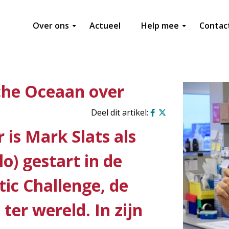
Over ons
Actueel
Help mee
Contac
sche Oceaan over
is Mark Slats als
o) gestart in de
tic Challenge, de
ter wereld. In zijn