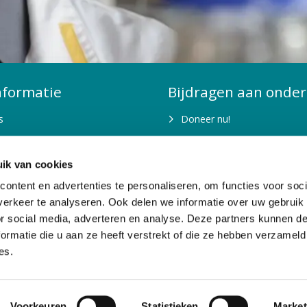
nformatie
Bijdragen aan onder
s
Doneer nu!
is fondsenwerving nodig?
Kom in actie
ik van cookies
n jaarverslagen
Belastingvrij schenken
ontent en advertenties te personaliseren, om functies voor soci
en organisatie
Nalaten
erkeer te analyseren. Ook delen we informatie over uw gebruik
or social media, adverteren en analyse. Deze partners kunnen 
n doelstellingen
Bedrijven
ormatie die u aan ze heeft verstrekt of die ze hebben verzameld
Stichting of vermogensfond
es.
Voorkeuren
Statistieken
Market