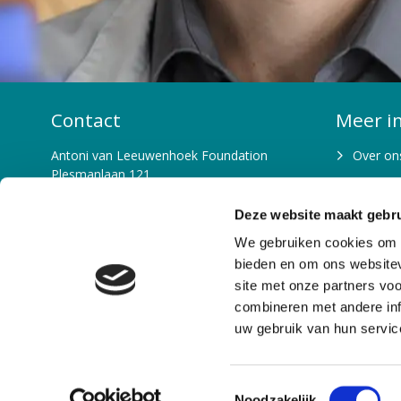
Contact
Meer i
Antoni van Leeuwenhoek Foundation
Over on
Plesmanlaan 121
Waarom 
1066 CX Amsterdam
T: 020-5122856
Deze website maakt gebru
Beleid e
E: fondsenwerving@nki.nl
We gebruiken cookies om c
Bestuur 
IBAN: NL26 RABO 0102 9000 00
bieden en om ons websitev
site met onze partners vo
Missie e
KvK: 53146093
combineren met andere inf
RSIN nummer: 850767179
Team
uw gebruik van hun servic
Contactpagina
T
Noodzakelijk