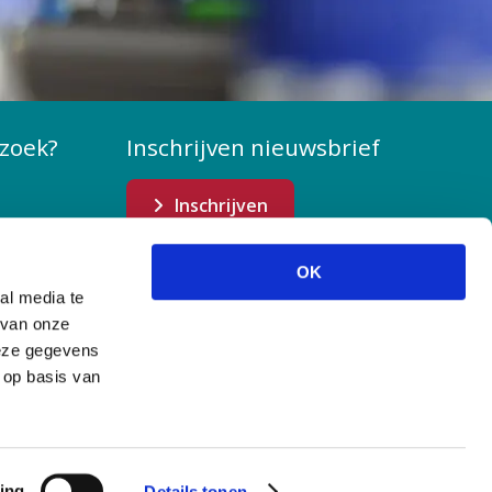
zoek?
Inschrijven nieuwsbrief
Inschrijven
OK
al media te
 van onze
deze gegevens
 op basis van
s
ing
Details tonen