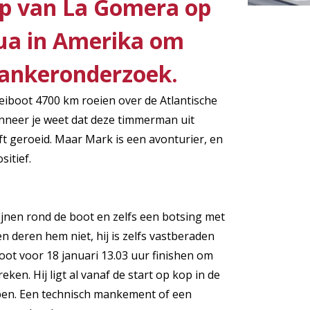
top van La Gomera op
ua in Amerika om
kankeronderzoek.
eiboot 4700 km roeien over de Atlantische
nneer je weet dat deze timmerman uit
t geroeid. Maar Mark is een avonturier, en
sitief.
fijnen rond de boot en zelfs een botsing met
 deren hem niet, hij is zelfs vastberaden
oot voor 18 januari 13.03 uur finishen om
ken. Hij ligt al vanaf de start op kop in de
open. Een technisch mankement of een