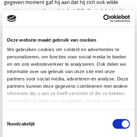
gegeven moment gaf hij aan dat hij zich ook wilde
inzetten voor onderzoek in het AVL. Ik vind dat heel
sterk en knap dus ik zet me ook in om het voor hem
mogelijk te maken.’
Deze website maakt gebruik van cookies
‘We onderzoeken een nieuwe behandelmethode voor
We gebruiken cookies om content en advertenties te
naar de lymfeklieren uitgezaaide prostaatkanker. De
personaliseren, om functies voor social media te bieden
eerste resultaten zijn erg veelbelovend. Toen we het
en om ons websiteverkeer te analyseren. Ook delen we
onderzoek bedachten hebben we daarvoor een
informatie over uw gebruik van onze site met onze
hoeveelheid geneesmiddel en een vergoeding gekregen
partners voor social media, adverteren en analyse. Deze
van de producent. Maar gaandeweg kwamen we tot het
partners kunnen deze gegevens combineren met andere
informatie die u aan ze heeft verstrekt of die ze hebben
inzicht dat de behandeling nog sterker kon dan we in
verzameld op basis van uw gebruik van hun services.
eerste instantie dachten. Het ging zo goed met de
patiënten en ze hebben er zo weinig last van, dat de
T
dosis van het geneesmiddel verhoogd kon worden.
Noodzakelijk
o
Daarom wilden we een uitbreiding van de studie, en dat
e