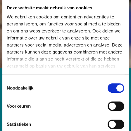
onderzoek mogelijk maken en er voor zorgen dat
Deze website maakt gebruik van cookies
kanker geen dodelijke ziekte meer hoeft te zijn.
We gebruiken cookies om content en advertenties te
personaliseren, om functies voor social media te bieden
en om ons websiteverkeer te analyseren. Ook delen we
Word Vriend
Start een actie
informatie over uw gebruik van onze site met onze
partners voor social media, adverteren en analyse. Deze
partners kunnen deze gegevens combineren met andere
informatie die u aan ze heeft verstrekt of die ze hebben
verzameld op basis van uw gebruik van hun services.
Contact
T
Noodzakelijk
o
Antoni van Leeuwenhoek Foundation
e
Plesmanlaan 121
s
1066 CX Amsterdam
Voorkeuren
T: 020-5122856
t
E: fondsenwerving@nki.nl
e
m
Statistieken
IBAN: NL26 RABO 0102 9000 00