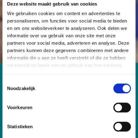
Deze website maakt gebruik van cookies
kanker geen dodelijke ziekte meer hoeft te zijn.
We gebruiken cookies om content en advertenties te
personaliseren, om functies voor social media te bieden
Word Vriend
Start een actie
en om ons websiteverkeer te analyseren. Ook delen we
informatie over uw gebruik van onze site met onze
partners voor social media, adverteren en analyse. Deze
partners kunnen deze gegevens combineren met andere
informatie die u aan ze heeft verstrekt of die ze hebben
verzameld op basis van uw gebruik van hun services.
Contact
T
Antoni van Leeuwenhoek Foundation
Noodzakelijk
o
Plesmanlaan 121
e
1066 CX Amsterdam
s
T: 020-5122856
Voorkeuren
t
E: fondsenwerving@nki.nl
e
IBAN: NL26 RABO 0102 9000 00
m
Statistieken
m
KvK: 53146093