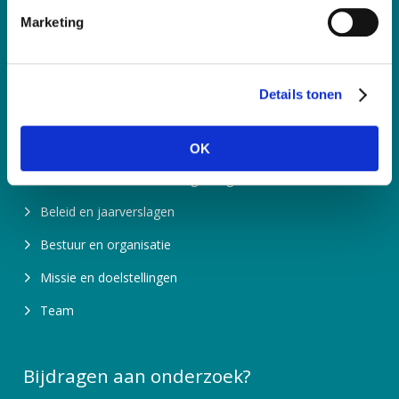
i
RSIN nummer: 850767179
Marketing
n
Contactpagina
g
s
Details tonen
s
Meer informatie
e
l
Over ons
OK
e
Waarom is fondsenwerving nodig?
c
t
Beleid en jaarverslagen
i
Bestuur en organisatie
e
Missie en doelstellingen
Team
Bijdragen aan onderzoek?