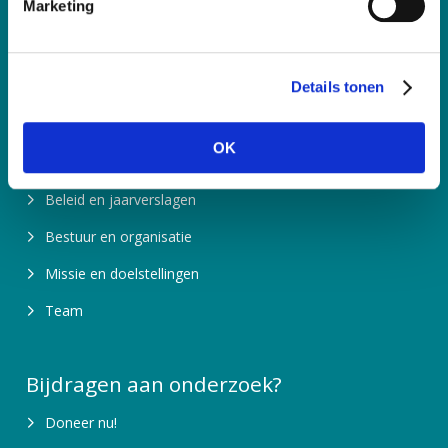
Marketing
Contactpagina
n
g
s
Meer informatie
Details tonen
s
e
Over ons
l
OK
e
Waarom is fondsenwerving nodig?
c
Beleid en jaarverslagen
t
i
Bestuur en organisatie
e
Missie en doelstellingen
Team
Bijdragen aan onderzoek?
Doneer nu!