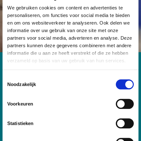
We gebruiken cookies om content en advertenties te
Word Vriend
Start een actie
personaliseren, om functies voor social media te bieden
en om ons websiteverkeer te analyseren. Ook delen we
informatie over uw gebruik van onze site met onze
partners voor social media, adverteren en analyse. Deze
partners kunnen deze gegevens combineren met andere
informatie die u aan ze heeft verstrekt of die ze hebben
verzameld op basis van uw gebruik van hun services.
Contact
Antoni van Leeuwenhoek Foundation
T
Noodzakelijk
Plesmanlaan 121
o
1066 CX Amsterdam
e
T: 020-5122856
s
Voorkeuren
E: fondsenwerving@nki.nl
t
IBAN: NL26 RABO 0102 9000 00
e
m
Statistieken
KvK: 53146093
m
RSIN nummer: 850767179
i