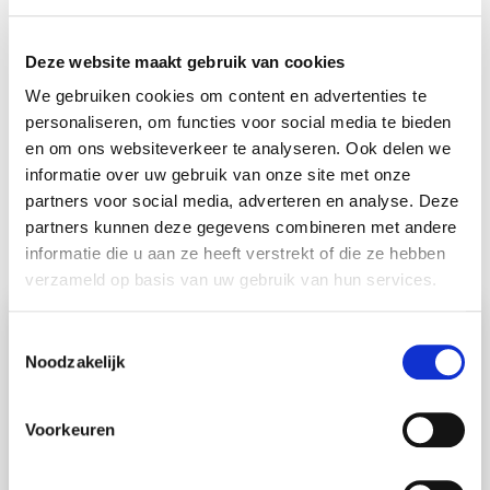
Deze website maakt gebruik van cookies
We gebruiken cookies om content en advertenties te
personaliseren, om functies voor social media te bieden
Omdat DCIS een mogelijk voorstadium
en om ons websiteverkeer te analyseren. Ook delen we
van borstkanker is, zijn vrouwen vaak
informatie over uw gebruik van onze site met onze
bang dat DCIS uitgroeit tot kanker.
partners voor social media, adverteren en analyse. Deze
partners kunnen deze gegevens combineren met andere
informatie die u aan ze heeft verstrekt of die ze hebben
Eveline Bleiker
verzameld op basis van uw gebruik van hun services.
Oproep:
T
Noodzakelijk
o
Met uw bijdrage kunnen onderzoekers een
e
keuzehulpmiddel maken voor vrouwen met DCIS.
s
Deze online tool helpt honderden vrouwen per
Voorkeuren
t
jaar bij de lastige keus: kies ik voor een operatie of
e