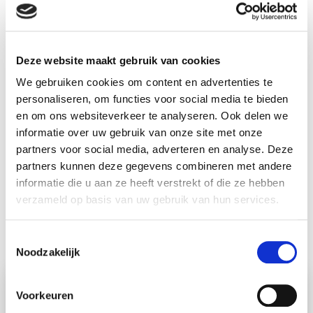
Daarmee kan in de toekomst de immuuntherapie beter
toegespitst worden op de individuele patiënt.”
Deze website maakt gebruik van cookies
We gebruiken cookies om content en advertenties te
personaliseren, om functies voor social media te bieden
en om ons websiteverkeer te analyseren. Ook delen we
informatie over uw gebruik van onze site met onze
Waarom reageert de ene patiënt wel
partners voor social media, adverteren en analyse. Deze
goed op immuuntherapie en de ander
partners kunnen deze gegevens combineren met andere
informatie die u aan ze heeft verstrekt of die ze hebben
niet, terwijl hun ziektebeeld hetzelfde
verzameld op basis van uw gebruik van hun services.
is? Dat wil ik uitzoeken!
T
Karin de Visser
Noodzakelijk
o
e
s
Oproep:
Voorkeuren
t
Met uw bijdrage kan een analist nieuwe methoden