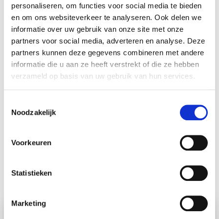
personaliseren, om functies voor social media te bieden
N.B.: Lisa Landskron heeft haar onderzoeksperiode
en om ons websiteverkeer te analyseren. Ook delen we
afgerond, maar het onderzoek loopt nog.
informatie over uw gebruik van onze site met onze
partners voor social media, adverteren en analyse. Deze
partners kunnen deze gegevens combineren met andere
informatie die u aan ze heeft verstrekt of die ze hebben
verzameld op basis van uw gebruik van hun services.
T
Noodzakelijk
o
Hoe hoger de onderzoekskwaliteit, des
e
te sneller we stuiten op doorbraken
s
die leiden tot nieuwe
Voorkeuren
t
kankertherapieën.
e
m
Statistieken
Lisa Landskron
m
i
Marketing
n
Oproep: