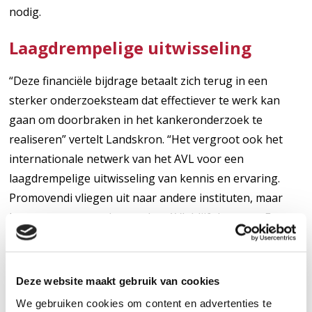
nodig.
Laagdrempelige uitwisseling
“Deze financiële bijdrage betaalt zich terug in een
sterker onderzoeksteam dat effectiever te werk kan
gaan om doorbraken in het kankeronderzoek te
realiseren” vertelt Landskron. “Het vergroot ook het
internationale netwerk van het AVL voor een
laagdrempelige uitwisseling van kennis en ervaring.
Promovendi vliegen uit naar andere instituten, maar
het contact tussen hen en het AVL blijft bestaan. Een
internationaal wervingsprogramma brengt
kankeronderzoek dus op veel verschillende manieren
verder, met als doel nieuwe en verbeterde
Deze website maakt gebruik van cookies
behandelingen voor patiënten”.
We gebruiken cookies om content en advertenties te