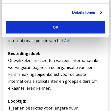
g
Met uw bijdrage ontwikkelen we een
s
Details tonen
wervingscampagne en sollicitatieprocedure voor
s
e
jong, internationaal toptalent. Dit leidt tot
l
verhoging van de onderzoekskwaliteit, nieuwe
OK
e
behandelingen en een versterking van de
c
internationale positie van het
AVL
.
t
i
Bestedingsdoel:
e
Ontwikkelen en uitzetten van een internationale
wervingscampagne en de organisatie van een
kennismakingsbijeenkomst voor de beste
internationale sollicitanten en groepsleiders om
elkaar te leren kennen.
Looptijd:
1 jaar en bij succes voor langere duur