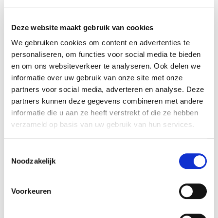
immuuntherapie op maat aan te kunnen bieden.”
Deze website maakt gebruik van cookies
We gebruiken cookies om content en advertenties te
personaliseren, om functies voor social media te bieden
en om ons websiteverkeer te analyseren. Ook delen we
informatie over uw gebruik van onze site met onze
partners voor social media, adverteren en analyse. Deze
partners kunnen deze gegevens combineren met andere
informatie die u aan ze heeft verstrekt of die ze hebben
verzameld op basis van uw gebruik van hun services.
Welke eigenschappen hebben patiënten gemeen die
goed reageren op immuuntherapie? Deze vraag
T
Noodzakelijk
probeert het team van dr. Daniela Thommen te
o
e
beantwoorden met behulp van de ‘tumor-avatars’. Stel
s
je hebt een groep van 25 verschillende ‘tumor-avatars’
Voorkeuren
t
(links) die je behandelt met immuuntherapie. Wanneer
e
je medicijn A geeft (midden), zie je dat degenen die goed