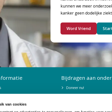
kunnen we meer onderzoek 
kanker geen dodelijke ziekt
Word Vriend
Star
nformatie
Bijdragen aan onder
s
Doneer nu!
is fondsenwerving nodig?
Kom in actie
ik van cookies
n jaarverslagen
Belastingvrij schenken
ontent en advertenties te personaliseren, om functies voor soci