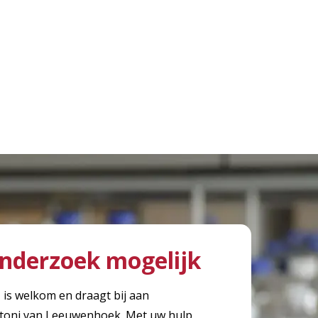
nderzoek mogelijk
, is welkom en draagt bij aan
toni van Leeuwenhoek. Met uw hulp