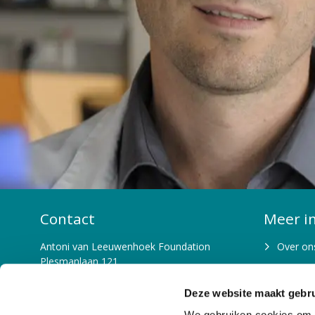
Contact
Meer i
Antoni van Leeuwenhoek Foundation
Over on
Plesmanlaan 121
Waarom 
1066 CX Amsterdam
T: 020-5122856
Deze website maakt gebru
Beleid e
E: fondsenwerving@nki.nl
We gebruiken cookies om c