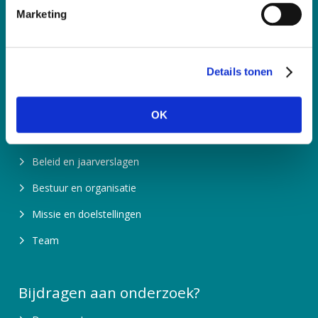
RSIN nummer: 850767179
i
Marketing
n
Contactpagina
g
s
Details tonen
s
Meer informatie
e
l
Over ons
OK
e
Waarom is fondsenwerving nodig?
c
t
Beleid en jaarverslagen
i
Bestuur en organisatie
e
Missie en doelstellingen
Team
Bijdragen aan onderzoek?