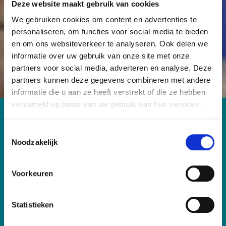
Deze website maakt gebruik van cookies
kanker geen dodelijke ziekte meer hoeft te zijn.
We gebruiken cookies om content en advertenties te
personaliseren, om functies voor social media te bieden
Word Vriend
Start een actie
en om ons websiteverkeer te analyseren. Ook delen we
informatie over uw gebruik van onze site met onze
partners voor social media, adverteren en analyse. Deze
partners kunnen deze gegevens combineren met andere
informatie die u aan ze heeft verstrekt of die ze hebben
verzameld op basis van uw gebruik van hun services.
Contact
T
Antoni van Leeuwenhoek Foundation
Noodzakelijk
o
Plesmanlaan 121
e
1066 CX Amsterdam
s
T: 020-5122856
Voorkeuren
t
E: fondsenwerving@nki.nl
e
IBAN: NL26 RABO 0102 9000 00
m
Statistieken
m
KvK: 53146093