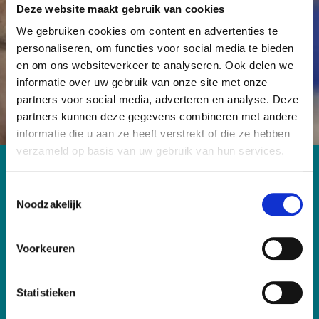
Deze website maakt gebruik van cookies
kanker geen dodelijke ziekte meer hoeft te zijn.
We gebruiken cookies om content en advertenties te
personaliseren, om functies voor social media te bieden
Word Vriend
Start een actie
en om ons websiteverkeer te analyseren. Ook delen we
informatie over uw gebruik van onze site met onze
partners voor social media, adverteren en analyse. Deze
partners kunnen deze gegevens combineren met andere
informatie die u aan ze heeft verstrekt of die ze hebben
verzameld op basis van uw gebruik van hun services.
Contact
T
Antoni van Leeuwenhoek Foundation
Noodzakelijk
o
Plesmanlaan 121
e
1066 CX Amsterdam
s
T: 020-5122856
Voorkeuren
t
E: fondsenwerving@nki.nl
e
IBAN: NL26 RABO 0102 9000 00
m
Statistieken
m
KvK: 53146093