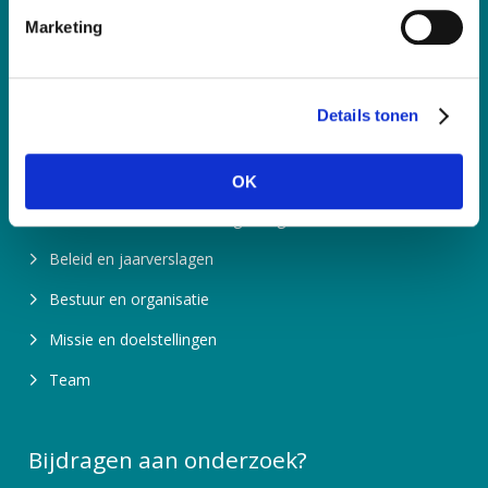
i
RSIN nummer: 850767179
Marketing
n
Contactpagina
g
s
Details tonen
s
Meer informatie
e
l
Over ons
OK
e
Waarom is fondsenwerving nodig?
c
t
Beleid en jaarverslagen
i
Bestuur en organisatie
e
Missie en doelstellingen
Team
Bijdragen aan onderzoek?