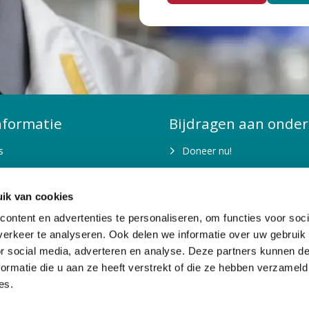
nformatie
Bijdragen aan onder
s
Doneer nu!
is fondsenwerving nodig?
Kom in actie
ik van cookies
n jaarverslagen
Belastingvrij schenken
ontent en advertenties te personaliseren, om functies voor soci
en organisatie
Nalaten
erkeer te analyseren. Ook delen we informatie over uw gebruik
or social media, adverteren en analyse. Deze partners kunnen 
n doelstellingen
Bedrijven
ormatie die u aan ze heeft verstrekt of die ze hebben verzameld
Stichting of vermogensfond
es.