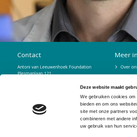
Contact
Meer i
Antoni van Leeuwenhoek Foundation
Over on
Plesmanlaan 121
Waarom 
1066 CX Amsterdam
T: 020-5122856
Deze website maakt gebru
Beleid e
E: fondsenwerving@nki.nl
We gebruiken cookies om c
Bestuur 
IBAN: NL26 RABO 0102 9000 00
bieden en om ons websitev
site met onze partners vo
Missie e
KvK: 53146093
combineren met andere inf
RSIN nummer: 850767179
Team
uw gebruik van hun servic
Contactpagina