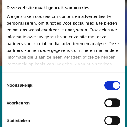
onderzoek mogelijk maken en er voor zorgen dat
Deze website maakt gebruik van cookies
kanker geen dodelijke ziekte meer hoeft te zijn.
We gebruiken cookies om content en advertenties te
personaliseren, om functies voor social media te bieden
en om ons websiteverkeer te analyseren. Ook delen we
Word Vriend
Start een actie
informatie over uw gebruik van onze site met onze
partners voor social media, adverteren en analyse. Deze
partners kunnen deze gegevens combineren met andere
informatie die u aan ze heeft verstrekt of die ze hebben
verzameld op basis van uw gebruik van hun services.
Contact
T
Noodzakelijk
o
Antoni van Leeuwenhoek Foundation
e
Plesmanlaan 121
s
1066 CX Amsterdam
Voorkeuren
T: 020-5122856
t
E: fondsenwerving@nki.nl
e
m
Statistieken
IBAN: NL26 RABO 0102 9000 00