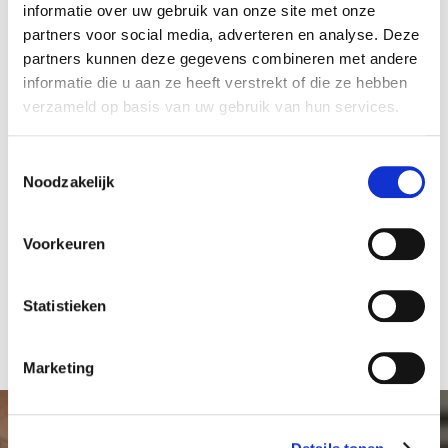
informatie over uw gebruik van onze site met onze
Vragen?
partners voor social media, adverteren en analyse. Deze
Mocht u nog vragen hebben, neemt u dan gerust
partners kunnen deze gegevens combineren met andere
contact met ons op via 020-512 2856 of via
informatie die u aan ze heeft verstrekt of die ze hebben
fondsenwerving@nki.nl
. Wij beantwoorden ze graag.
verzameld op basis van uw gebruik van hun services.
Wij hopen van harte dat u de nieuwsbrief alsnog met
T
veel belangstelling zult lezen en bieden u nogmaals
Noodzakelijk
o
onze oprechte excuses aan.
e
s
Voorkeuren
t
e
m
Statistieken
m
i
Marketing
n
g
s