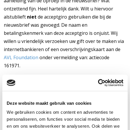
aanleiding van de oproep in de nieuwsbrief? Wat
ontzettend fijn. Heel hartelijk dank. Wilt u hiervoor
alstublieft
niet
de acceptgiro gebruiken die bij de
nieuwsbrief was gevoegd. De naam en
betalingskenmerk van deze acceptgiro is onjuist. Wij
willen u vriendelijk verzoeken uw gift over te maken via
internetbankieren of een overschrijvingskaart aan de
AVL Foundation
onder vermelding van: actiecode
161971.
Antoni van Leeuwenhoek Foundation
IBAN: NL26 RABO 01029 00000
O.v.v.: actiecode 161971
Deze website maakt gebruik van cookies
Het is ook mogelijk om uw donatie over te maken via
We gebruiken cookies om content en advertenties te
personaliseren, om functies voor social media te bieden
ons
online donatieformulier
.
en om ons websiteverkeer te analyseren. Ook delen we