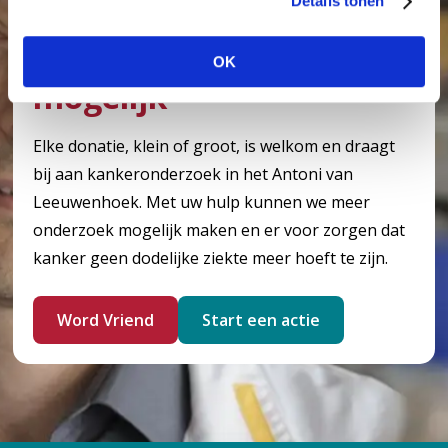
Details tonen
s
e
Maak meer onderzoek
l
OK
e
mogelijk
c
t
Elke donatie, klein of groot, is welkom en draagt
i
e
bij aan kankeronderzoek in het Antoni van
Leeuwenhoek. Met uw hulp kunnen we meer
onderzoek mogelijk maken en er voor zorgen dat
kanker geen dodelijke ziekte meer hoeft te zijn.
Word Vriend
Start een actie