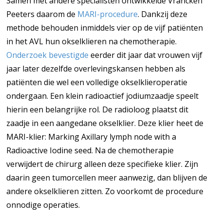
Samen met andere specialisten ontwikkelde Vrancken
Peeters daarom de
MARI-procedure
. Dankzij deze
methode behouden inmiddels vier op de vijf patiënten
in het AVL hun okselklieren na chemotherapie.
Onderzoek bevestigde
eerder dit jaar dat vrouwen vijf
jaar later dezelfde overlevingskansen hebben als
patiënten die wel een volledige okselklieroperatie
ondergaan. Een klein radioactief jodiumzaadje speelt
hierin een belangrijke rol. De radioloog plaatst dit
zaadje in een aangedane okselklier. Deze klier heet de
MARI-klier: Marking Axillary lymph node with a
Radioactive Iodine seed. Na de chemotherapie
verwijdert de chirurg alleen deze specifieke klier. Zijn
daarin geen tumorcellen meer aanwezig, dan blijven de
andere okselklieren zitten. Zo voorkomt de procedure
onnodige operaties.