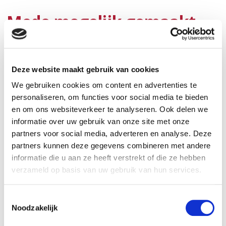
Mede mogelijk gemaakt
door donateurs
De
AVL Foundation
hielp mee om deze innovatie
Deze website maakt gebruik van cookies
mogelijk te maken. De naam MARI verwijst niet alleen
We gebruiken cookies om content en advertenties te
naar de technische beschrijving van de methode, maar
personaliseren, om functies voor social media te bieden
ook naar de onderzoekers die aan de basis stonden van
en om ons websiteverkeer te analyseren. Ook delen we
deze ontwikkeling: Marieke Straver en Marie-Jeanne
informatie over uw gebruik van onze site met onze
partners voor social media, adverteren en analyse. Deze
Vrancken Peeters.
partners kunnen deze gegevens combineren met andere
informatie die u aan ze heeft verstrekt of die ze hebben
Over de Patient Impact
verzameld op basis van uw gebruik van hun services.
Award
T
Noodzakelijk
De Patient Impact Award is de jaarlijkse prijs van het
o
e
Antoni van Leeuwenhoek. Het instituut bekroont