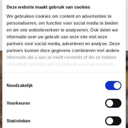
Veel dank voor uw bijdrage!
Deze website maakt gebruik van cookies
We gebruiken cookies om content en advertenties te
Donatieformulier
personaliseren, om functies voor social media te bieden
en om ons websiteverkeer te analyseren. Ook delen we
informatie over uw gebruik van onze site met onze
partners voor social media, adverteren en analyse. Deze
partners kunnen deze gegevens combineren met andere
informatie die u aan ze heeft verstrekt of die ze hebben
verzameld op basis van uw gebruik van hun services.
T
Maak meer onderzoek
Noodzakelijk
o
mogelijk
e
s
Voorkeuren
t
Elke donatie, klein of groot, is welkom en draagt
e
bij aan kankeronderzoek in het Antoni van
m
Statistieken
Leeuwenhoek. Met uw hulp kunnen we meer
m