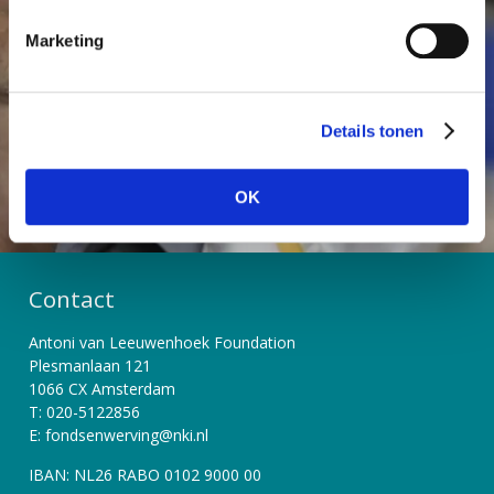
onderzoek mogelijk maken en er voor zorgen dat
i
Marketing
kanker geen dodelijke ziekte meer hoeft te zijn.
n
g
s
Word Vriend
Start een actie
Details tonen
s
e
l
OK
e
c
t
i
Contact
e
Antoni van Leeuwenhoek Foundation
Plesmanlaan 121
1066 CX Amsterdam
T: 020-5122856
E: fondsenwerving@nki.nl
IBAN: NL26 RABO 0102 9000 00