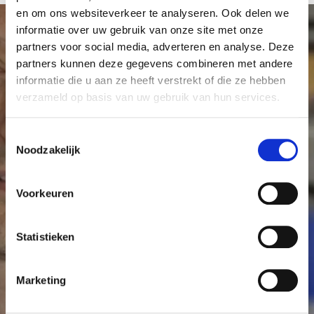
en om ons websiteverkeer te analyseren. Ook delen we
informatie over uw gebruik van onze site met onze
partners voor social media, adverteren en analyse. Deze
partners kunnen deze gegevens combineren met andere
Maak meer onderzoek
informatie die u aan ze heeft verstrekt of die ze hebben
verzameld op basis van uw gebruik van hun services.
mogelijk
T
Elke donatie, klein of groot, is welkom en draagt
Noodzakelijk
o
bij aan kankeronderzoek in het Antoni van
e
Leeuwenhoek. Met uw hulp kunnen we meer
s
Voorkeuren
t
onderzoek mogelijk maken en er voor zorgen dat
e
kanker geen dodelijke ziekte meer hoeft te zijn.
m
Statistieken
m
Word Vriend
Start een actie
i
Marketing
n
g