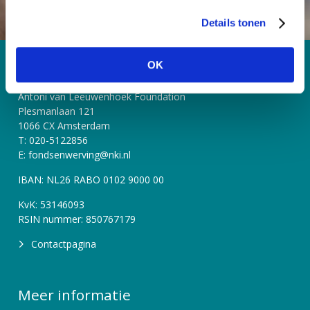
s
Details tonen
s
e
l
OK
Contact
e
c
Antoni van Leeuwenhoek Foundation
t
Plesmanlaan 121
i
1066 CX Amsterdam
e
T: 020-5122856
E: fondsenwerving@nki.nl
IBAN: NL26 RABO 0102 9000 00
KvK: 53146093
RSIN nummer: 850767179
Contactpagina
Meer informatie