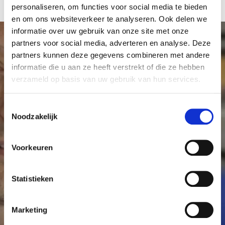
personaliseren, om functies voor social media te bieden
en om ons websiteverkeer te analyseren. Ook delen we
informatie over uw gebruik van onze site met onze
partners voor social media, adverteren en analyse. Deze
partners kunnen deze gegevens combineren met andere
informatie die u aan ze heeft verstrekt of die ze hebben
Maak meer onderzoek
verzameld op basis van uw gebruik van hun services.
mogelijk
T
Noodzakelijk
o
Elke donatie, klein of groot, is welkom en draagt
e
bij aan kankeronderzoek in het Antoni van
s
Voorkeuren
Leeuwenhoek. Met uw hulp kunnen we meer
t
onderzoek mogelijk maken en er voor zorgen dat
e
m
Statistieken
kanker geen dodelijke ziekte meer hoeft te zijn.
m
i
Marketing
Word Vriend
Start een actie
n