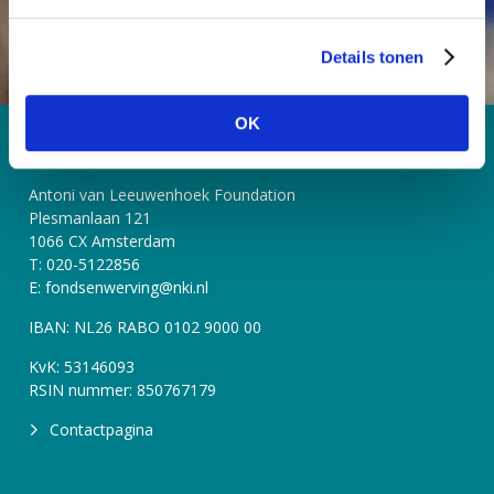
g
s
Details tonen
s
e
l
OK
e
Contact
c
t
Antoni van Leeuwenhoek Foundation
i
Plesmanlaan 121
1066 CX Amsterdam
e
T: 020-5122856
E: fondsenwerving@nki.nl
IBAN: NL26 RABO 0102 9000 00
KvK: 53146093
RSIN nummer: 850767179
Contactpagina