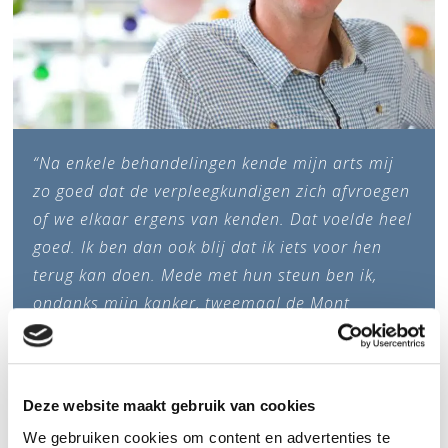
“Na enkele behandelingen kende mijn arts mij
zo goed dat de verpleegkundigen zich afvroegen
of we elkaar ergens van kenden. Dat voelde heel
goed. Ik ben dan ook blij dat ik iets voor hen
terug kan doen. Mede met hun steun ben ik,
ondanks mijn kanker, tweemaal de Mont
Ventoux opgefietst.”
Berend Deiters
Deze website maakt gebruik van cookies
We gebruiken cookies om content en advertenties te