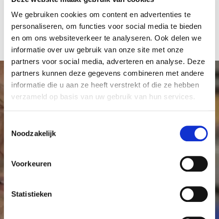
Kom in actie met collega's
We gebruiken cookies om content en advertenties te
personaliseren, om functies voor social media te bieden
en om ons websiteverkeer te analyseren. Ook delen we
informatie over uw gebruik van onze site met onze
partners voor social media, adverteren en analyse. Deze
partners kunnen deze gegevens combineren met andere
informatie die u aan ze heeft verstrekt of die ze hebben
verzameld op basis van uw gebruik van hun services.
Maak meer onderzoek
T
mogelijk
Noodzakelijk
o
e
s
Elke donatie, klein of groot, is welkom en draagt
Voorkeuren
t
bij aan kankeronderzoek in het Antoni van
e
Leeuwenhoek. Met uw hulp kunnen we meer
m
Statistieken
onderzoek mogelijk maken en er voor zorgen dat
m
kanker geen dodelijke ziekte meer hoeft te zijn.
i