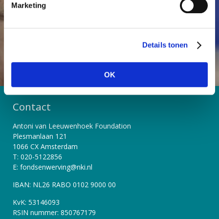
Marketing
n
g
Word Vriend
Start een actie
s
Details tonen
s
e
l
OK
e
c
t
Contact
i
Antoni van Leeuwenhoek Foundation
e
Plesmanlaan 121
1066 CX Amsterdam
T: 020-5122856
E: fondsenwerving@nki.nl
IBAN: NL26 RABO 0102 9000 00
KvK: 53146093
RSIN nummer: 850767179