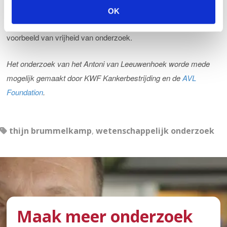
l
vernoemd naar Baruch Spinoza (1632-1677), een internationaal
OK
e
vermaarde Nederlandse wetenschapper en een sprekend
c
voorbeeld van vrijheid van onderzoek.
t
i
Het onderzoek van het Antoni van Leeuwenhoek worde mede
e
mogelijk gemaakt door KWF Kankerbestrijding en de
AVL
Foundation
.
thijn brummelkamp
,
wetenschappelijk onderzoek
Maak meer onderzoek