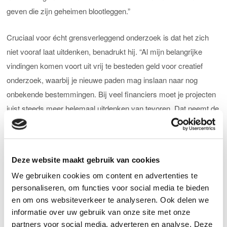
geven die zijn geheimen blootleggen.”
Cruciaal voor écht grensverleggend onderzoek is dat het zich
niet vooraf laat uitdenken, benadrukt hij. “Al mijn belangrijke
vindingen komen voort uit vrij te besteden geld voor creatief
onderzoek, waarbij je nieuwe paden mag inslaan naar nog
onbekende bestemmingen. Bij veel financiers moet je projecten
juist steeds meer helemaal uitdenken van tevoren. Dat neemt de
ruimte weg die je nodig hebt om grenzen te verleggen.”
Diepgaand inzicht
Deze website maakt gebruik van cookies
Voor een toekomst waarin minder mensen overlijden aan kanker
We gebruiken cookies om content en advertenties te
moet de wetenschap juist die grenzen voorbij. “Fundamenteel
personaliseren, om functies voor social media te bieden
en om ons websiteverkeer te analyseren. Ook delen we
onderzoek speelt daarin een sleutelrol”, zegt Brummelkamp.
informatie over uw gebruik van onze site met onze
“Diepgaand inzicht in de moleculaire basis van kanker hebben
partners voor social media, adverteren en analyse. Deze