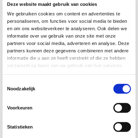
Deze website maakt gebruik van cookies
We gebruiken cookies om content en advertenties te
personaliseren, om functies voor social media te bieden
en om ons websiteverkeer te analyseren. Ook delen we
informatie over uw gebruik van onze site met onze
partners voor social media, adverteren en analyse. Deze
partners kunnen deze gegevens combineren met andere
informatie die u aan ze heeft verstrekt of die ze hebben
verzameld op basis van uw gebruik van hun services.
T
Noodzakelijk
o
e
s
Voorkeuren
t
e
m
Statistieken
m