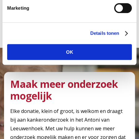
Moleculair bioloog Thijn
i
Brummelkamp, coördinator
Marketing
n
fundamenteel onderzoek in het Antoni
g
van Leeuwenhoek
s
Details tonen
s
e
l
OK
e
c
t
i
Maak meer onderzoek
e
mogelijk
Elke donatie, klein of groot, is welkom en draagt
bij aan kankeronderzoek in het Antoni van
Leeuwenhoek. Met uw hulp kunnen we meer
onderzoek mogelijk maken en er voor zorgen dat