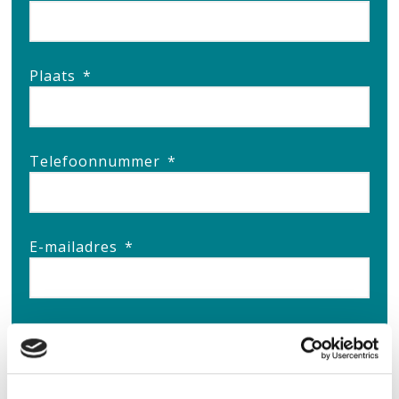
Plaats
*
Telefoonnummer
*
E-mailadres
*
Ja, ik blijf graag op de hoogte van nieuws,
acties en manieren waarop ik kan bijdragen aan
de Antoni van Leeuwenhoek Foundation.