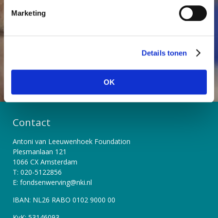
i
kanker geen dodelijke ziekte meer hoeft te zijn.
Marketing
n
g
s
Word Vriend
Start een actie
Details tonen
s
e
l
OK
e
c
t
Contact
i
e
Antoni van Leeuwenhoek Foundation
Plesmanlaan 121
1066 CX Amsterdam
T: 020-5122856
E: fondsenwerving@nki.nl
IBAN: NL26 RABO 0102 9000 00
KvK: 53146093