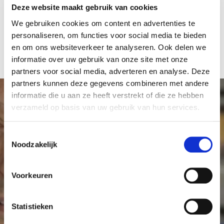
Deze website maakt gebruik van cookies
We gebruiken cookies om content en advertenties te
personaliseren, om functies voor social media te bieden
en om ons websiteverkeer te analyseren. Ook delen we
informatie over uw gebruik van onze site met onze
partners voor social media, adverteren en analyse. Deze
partners kunnen deze gegevens combineren met andere
informatie die u aan ze heeft verstrekt of die ze hebben
verzameld op basis van uw gebruik van hun services.
Maak meer onderzoek
T
Noodzakelijk
o
mogelijk
e
s
Voorkeuren
Elke donatie, klein of groot, is welkom en draagt
t
bij aan kankeronderzoek in het Antoni van
e
m
Statistieken
Leeuwenhoek. Met uw hulp kunnen we meer
m
onderzoek mogelijk maken en er voor zorgen dat