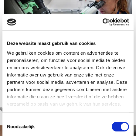
Deze website maakt gebruik van cookies
We gebruiken cookies om content en advertenties te
personaliseren, om functies voor social media te bieden
en om ons websiteverkeer te analyseren. Ook delen we
informatie over uw gebruik van onze site met onze
Elektronenmicroscoop in het Antoni
partners voor social media, adverteren en analyse. Deze
van Leeuwenhoek
partners kunnen deze gegevens combineren met andere
informatie die u aan ze heeft verstrekt of die ze hebben
verzameld op basis van uw gebruik van hun services.
celtherapie
T
Noodzakelijk
o
e